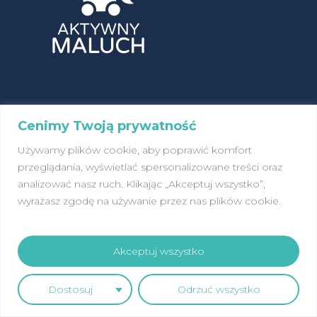
Cenimy Twoją prywatność
Używamy plików cookie, aby poprawić komfort
przeglądania, wyświetlać spersonalizowane treści oraz
analizować nasz ruch. Klikając „Akceptuj wszystko”,
wyrażasz zgodę na używanie przez nas plików cookie.
Akceptuj wszystko
Dostosuj
Odrzuć wszystko
DOWIEDZ SIĘ WIĘCEJ