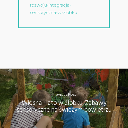
rozwoju-integracja-
sensoryczna-w-zlobku
Previous Post
Wiosna i lato w żłobku. Zabawy
sensoryczne na świeżym powietrzu