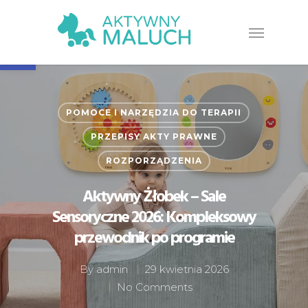
Open toolbar
POMOCE I NARZĘDZIA DO TERAPII
PRZEPISY AKTY PRAWNE
ROZPORZĄDZENIA
Aktywny Żłobek – Sale
Sensoryczne 2026: Kompleksowy
przewodnik po programie
By
admin
29 kwietnia 2026
No Comments